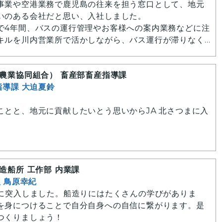
事業や空港業務で鹿児島の往来を担う窓口として、地元
いのある会社だと思い、入社しました。
で4年間、バスの運行管理やお客様への案内業務などに注
キルを川内営業所で活かしながら、バス運行が滞りなく
に携わっています。
お送りする仕事なので緊張感や責任感はありますが、そ
ま農業協同組合） 畜産部畜産指導課
喜びを実感できる仕事だと私は思っています。
指導課 大迫夏鈴
てみてください。
ことと、地元に貢献したいとう思いからJA 北さつまに入
ています。伝票起票や牛の耳標の再発行等を担当してい
造船所 工作部 内業課
理 鳥原幸紀
目に突入しました。船造りにはたくさんの学びがありま
を身につけることで自分自身への自信に繋がります。是
つくりましょう！