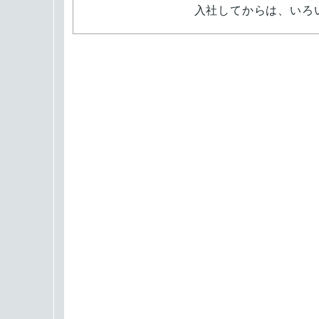
入社してからは、いろ
後配属を決めます。そ
がマンツーマンで教え
す。まずは、会社の雰
さい。皆さんと一緒に