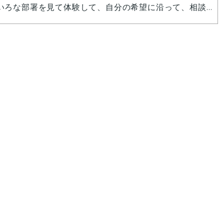
いろな部署を見て体験して、自分の希望に沿って、相談
の後、必要なスキルや免許を取得していきます。先輩方
てくれますので、各種免許や経験がなくても大丈夫で
囲気や船のスケール感を知るために工場見学にきてくだ
仕事できることを楽しみにしています。