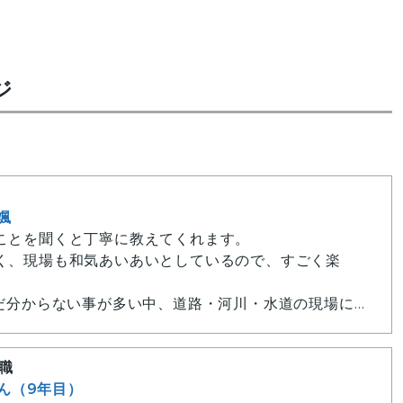
ジ
颯
ことを聞くと丁寧に教えてくれます。
く、現場も和気あいあいとしているので、すごく楽
まだ分からない事が多い中、道路・河川・水道の現場に
業を学んでいます。それらひとつひとつの工事が、私た
えていることを実感しています。
職
明日（みらい）を築きませんか。
さん（9年目）