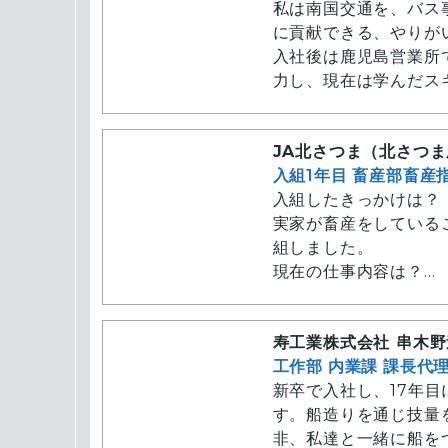
私は南国交通を、バス
に貢献できる、やりが
入社後は鹿児島営業所
力し、現在は学んだス
行えるよう、日々業務
お客様を安全・快適に
JA北さつま（北さつ
の分、乗り越えた時の
入組1年目 畜産部畜産
ぜひ職場見学などに来
入組したきっかけは？
実家が畜産をしている
組しました。
現在の仕事内容は？
せり市関係の業務をし
ます。
寿工業株式会社 串木野
工作部 内業課 課長代
新卒で入社し、17年
す。船造りを通じ技量
非、私達と一緒に船を