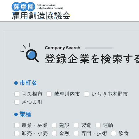
市町名
阿久根市
薩󠄀摩川内市
いちき串木野市
さつま町
業種
農業・林業
建設
製造
運輸
卸売・小売
金融
専門・技術
飲食