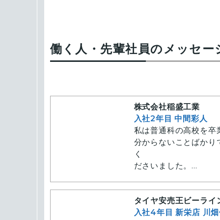
働く人・先輩社員のメッセー
株式会社稲盛工業
入社2年目 中間彩人
私は普通科の高校を卒
分からないことばかり
く
ださいました。
今は仕事にも慣れて毎
技能講習や免許等も多
タイヤ安売王ビーライ
てきて毎日が充実して
入社4年目 新栄店 川
先日、出張もありまし