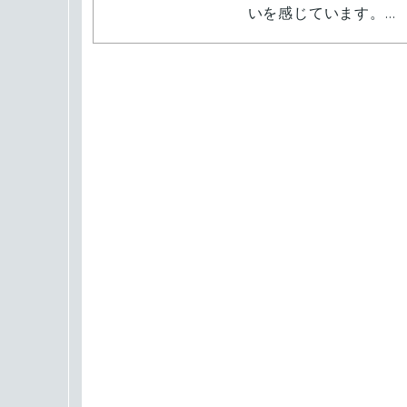
いを感じています。
いつでも会社見学等行
私はそうしんの野球部
向けた練習などに汗を
金融機関の仕事は固い
であり、プライベート
金融業務を通じて地域