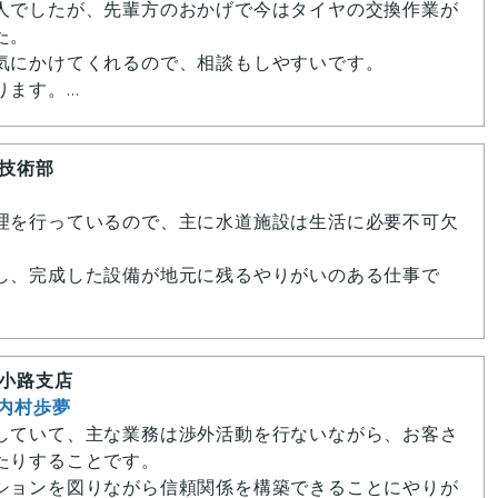
人でしたが、先輩方のおかげで今はタイヤの交換作業が
した。
」と「楽しさ」の両方が見つかるいい会社だと感じてい
気にかけてくれるので、相談もしやすいです。
ります。
力を発揮できます。」
 技術部
S
理を行っているので、主に水道施設は生活に必要不可欠
し、完成した設備が地元に残るやりがいのある仕事で
社を盛り上げましょう！
つく場面もあるけど、休憩時間や仕事が終われば仲良く
大小路支店
いてくれる職場です。
 内村歩夢
ば優しく教えてくれるので、安心して作業できる環境は
していて、主な業務は渉外活動を行ないながら、お客さ
ろです。
たりすることです。
ているところに誇りを感じれるので、誰かの役に立ちた
ションを図りながら信頼関係を構築できることにやりが
る仕事だと思います。