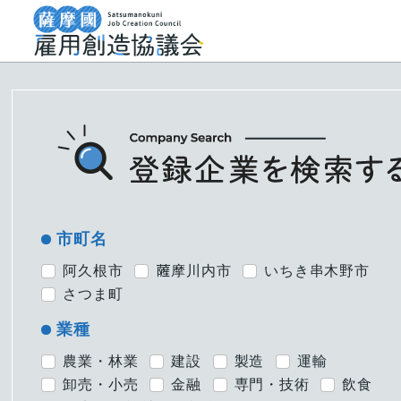
市町名
阿久根市
薩󠄀摩川内市
いちき串木野市
さつま町
業種
農業・林業
建設
製造
運輸
卸売・小売
金融
専門・技術
飲食