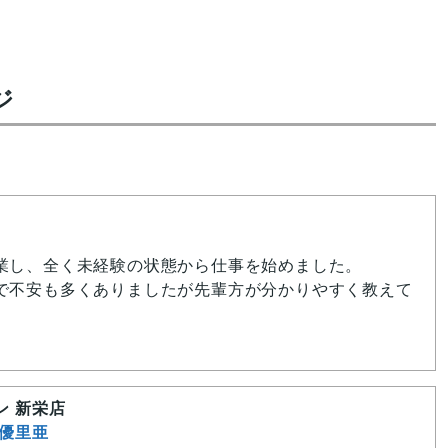
ジ
業し、全く未経験の状態から仕事を始めました。
で不安も多くありましたが先輩方が分かりやすく教えて
日楽しく働いています。
く取得できるので、やりがいもあるし出来ることが増え
ン 新栄店
います。
畑優里亜
たが、会社が生活環境を整えてくれたので全く苦になり