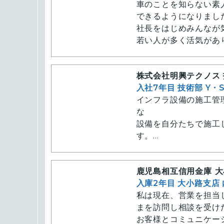
車のことを知らない素
ませんでした。
できるようになりま
この会社は「やりがい
社長をはじめみんなが
ます。
若い人が多く活気があ
本人のやる気次第で実
株式会社明興テクノス
入社7年目 技術部 Y・
インフラ設備の施工管
な
設備を自分たちで施工
す。
ぜひ私たちと一緒に会
作業中は集中してピリ
鹿児島相互信用金庫 
楽しく過ごせる仲間が
入庫2年目 大小路支店
分からないことは聞け
私は現在、営業を担当
とてもありがたいとこ
まを訪問し相談を受け
地域の方々の役に立っ
お客様とコミュニケー
いと思う方に向いてい